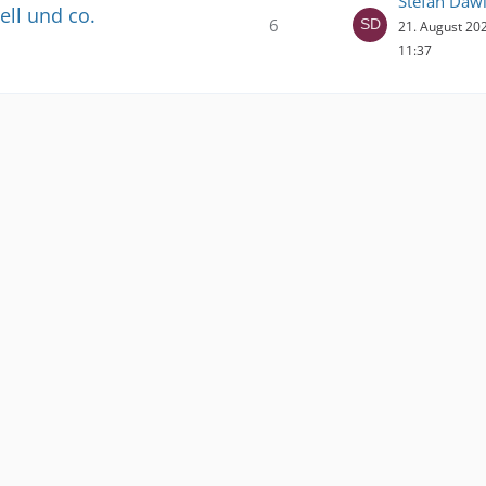
Stefan Daw
ell und co.
6
21. August 20
11:37