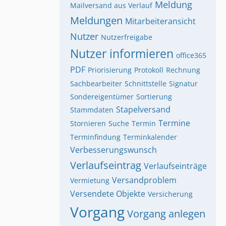
Meldung
Mailversand aus Verlauf
Meldungen
Mitarbeiteransicht
Nutzer
Nutzerfreigabe
Nutzer informieren
office365
PDF
Priorisierung
Protokoll
Rechnung
Sachbearbeiter
Schnittstelle
Signatur
Sondereigentümer
Sortierung
Stapelversand
Stammdaten
Termine
Stornieren
Suche
Termin
Terminfindung
Terminkalender
Verbesserungswunsch
Verlaufseintrag
Verlaufseinträge
Versandproblem
Vermietung
Versendete Objekte
Versicherung
Vorgang
Vorgang anlegen