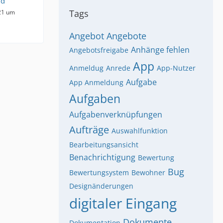
id
Tags
21 um
Angebot
Angebote
Anhänge fehlen
Angebotsfreigabe
App
Anmeldug
Anrede
App-Nutzer
Aufgabe
App Anmeldung
Aufgaben
Aufgabenverknüpfungen
Aufträge
Auswahlfunktion
Bearbeitungsansicht
Benachrichtigung
Bewertung
Bug
Bewertungsystem
Bewohner
Designänderungen
digitaler Eingang
Dokumente
Dokumentation