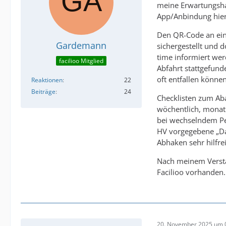
meine Erwartungshalt
App/Anbindung hier
Den QR-Code an ein
Gardemann
sichergestellt und 
time informiert wer
facilioo Mitglied
Abfahrt stattgefun
oft entfallen könne
Reaktionen
22
Beiträge
24
Checklisten zum Ab
wöchentlich, monatl
bei wechselndem Per
HV vorgegebene „Dau
Abhaken sehr hilfrei
Nach meinem Verstän
Facilioo vorhanden. 
20. November 2025 um 