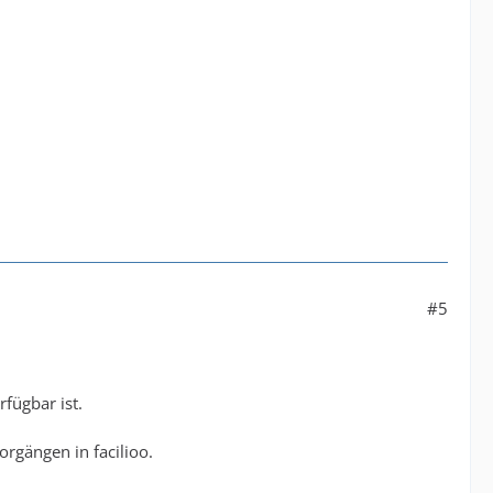
#5
fügbar ist.
rgängen in facilioo.