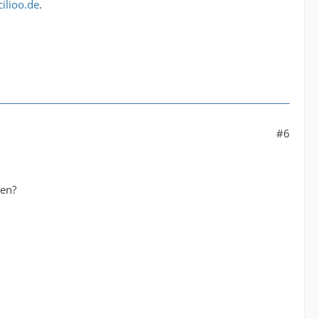
cilioo.de
.
#6
ben?