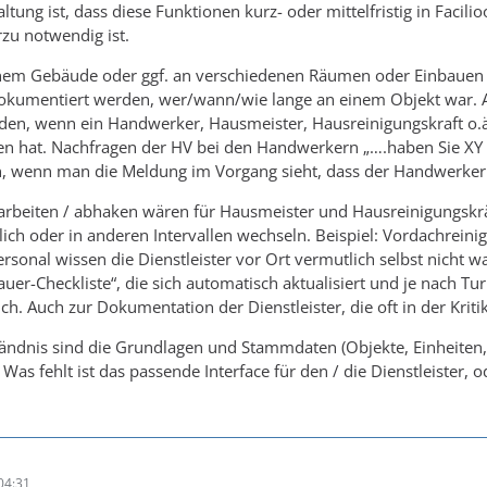
ung ist, dass diese Funktionen kurz- oder mittelfristig in Facili
zu notwendig ist.
em Gebäude oder ggf. an verschiedenen Räumen oder Einbauen 
dokumentiert werden, wer/wann/wie lange an einem Objekt war. A
den, wenn ein Handwerker, Hausmeister, Hausreinigungskraft o.ä.
den hat. Nachfragen der HV bei den Handwerkern „….haben Sie XY 
n, wenn man die Meldung im Vorgang sieht, dass der Handwerker 
arbeiten / abhaken wären für Hausmeister und Hausreinigungskrä
ich oder in anderen Intervallen wechseln. Beispiel: Vordachreinig
sonal wissen die Dienstleister vor Ort vermutlich selbst nicht w
er-Checkliste“, die sich automatisch aktualisiert und je nach Tu
ch. Auch zur Dokumentation der Dienstleister, die oft in der Krit
dnis sind die Grundlagen und Stammdaten (Objekte, Einheiten, Di
Was fehlt ist das passende Interface für den / die Dienstleister, o
04:31